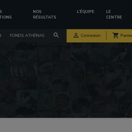
S
NOS
L’ÉQUIPE
LE
TIONS
RÉSULTATS
CENTRE

shopping_cart
Connexion
Panie
t
FONDS ATHÉNAS