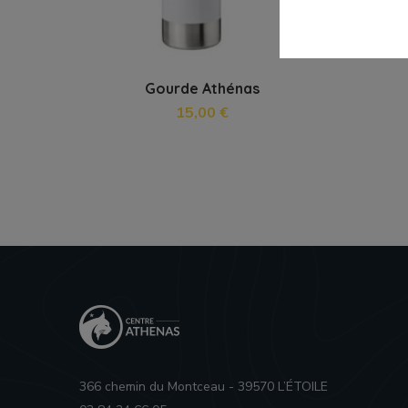
Gourde Athénas
15,00 €
366 chemin du Montceau - 39570 L’ÉTOILE