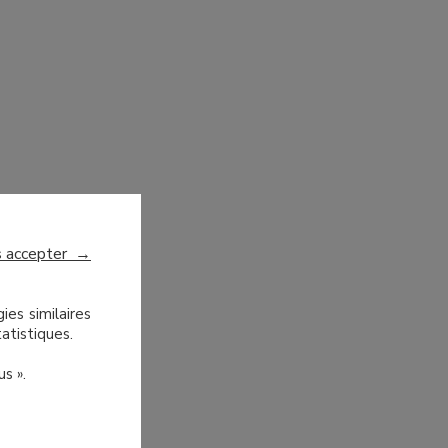
s accepter
→
ies similaires
atistiques.
us ».