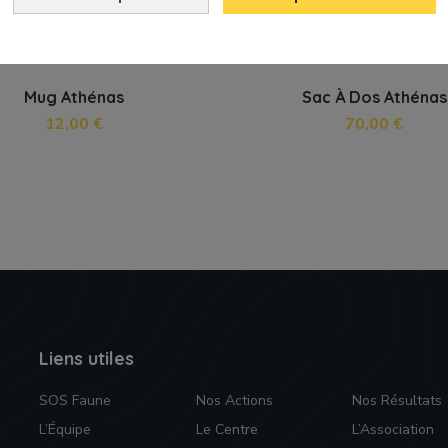
Mug Athénas
Sac À Dos Athénas
12,00 €
70,00 €
Liens utiles
SOS Faune
Nos Actions
Nos Résultats
L’Équipe
Le Centre
L’Association